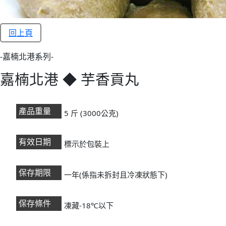
回上頁
-嘉楠北港系列-
嘉楠北港 ◆ 芋香貢丸
產品重量
5 斤 (3000公克)
有效日期
標示於包裝上
保存期限
一年(係指未拆封且冷凍狀態下)
保存條件
凍藏-18℃以下