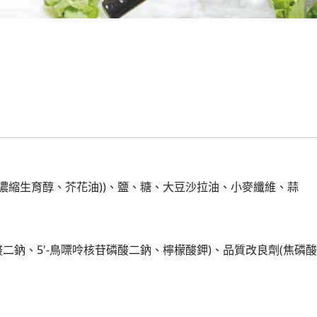
和濃縮生育醇、芥花油))、鹽、糖、大豆沙拉油、小麥纖維、蒜
磷酸二鈉、5'-鳥嘌呤核苷磷酸二鈉、檸檬酸鉀)、品質改良劑(焦磷酸