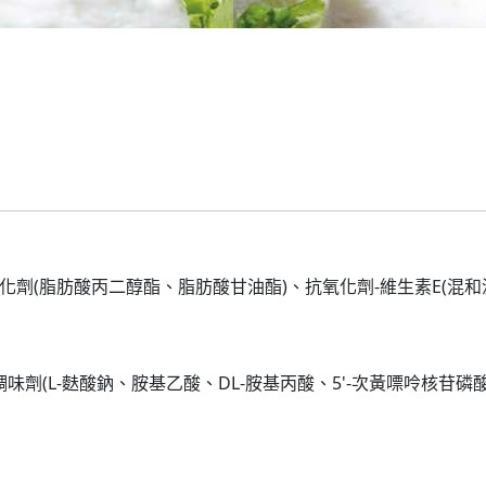
化劑(脂肪酸丙二醇酯、脂肪酸甘油酯)、抗氧化劑-維生素E(混
調味劑(L-麩酸鈉、胺基乙酸、DL-胺基丙酸、5'-次黃嘌呤核苷