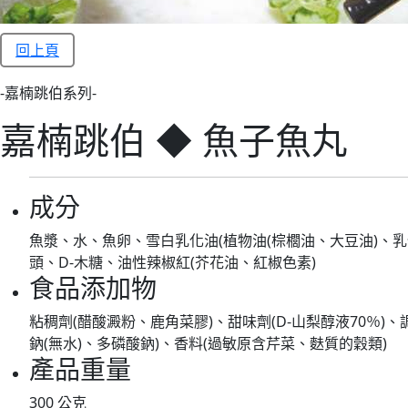
回上頁
-嘉楠跳伯系列-
嘉楠跳伯 ◆ 魚子魚丸
成分
魚漿、水、魚卵、雪白乳化油(植物油(棕櫚油、大豆油)、乳
頭、D-木糖、油性辣椒紅(芥花油、紅椒色素)
食品添加物
粘稠劑(醋酸澱粉、鹿角菜膠)、甜味劑(D-山梨醇液70％)、
鈉(無水)、多磷酸鈉)、香料(過敏原含芹菜、麩質的穀類)
產品重量
300 公克