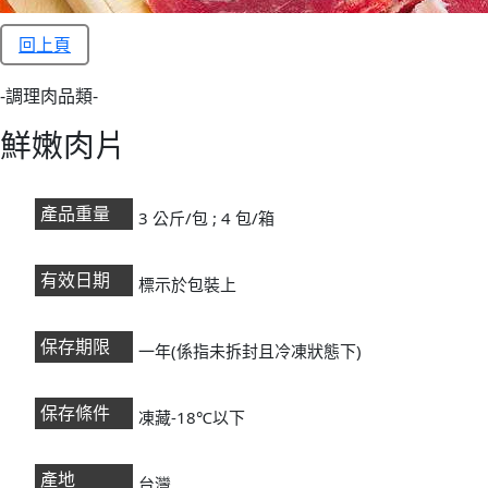
回上頁
-調理肉品類-
鮮嫩肉片
產品重量
3 公斤/包 ; 4 包/箱
有效日期
標示於包裝上
保存期限
一年(係指未拆封且冷凍狀態下)
保存條件
凍藏-18℃以下
產地
台灣