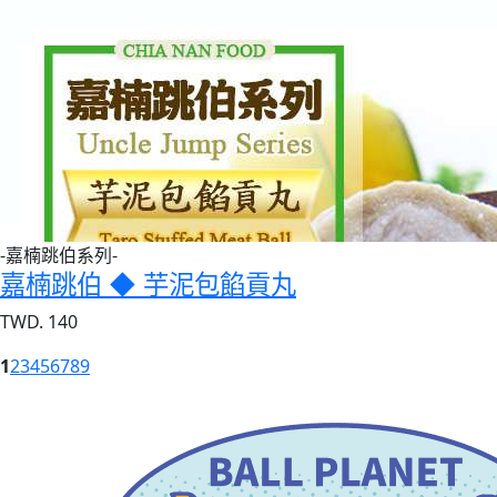
-嘉楠跳伯系列-
嘉楠跳伯 ◆ 芋泥包餡貢丸
TWD. 140
1
2
3
4
5
6
7
8
9