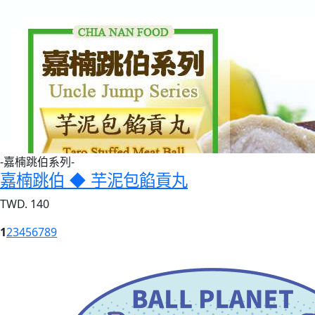
-嘉楠跳伯系列-
嘉楠跳伯 ◆ 芋泥包餡貢丸
TWD. 140
1
2
3
4
5
6
7
8
9