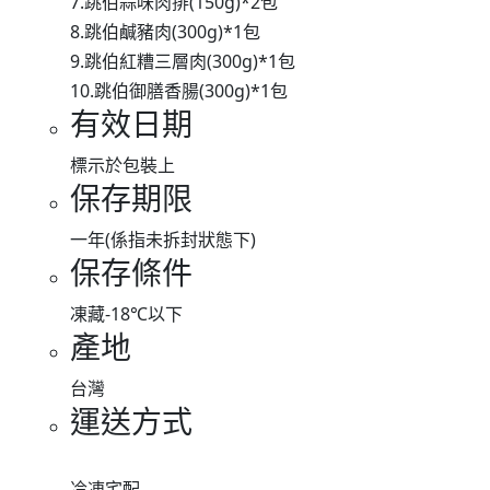
7.跳伯蒜味肉排(150g)*2包
8.跳伯鹹豬肉(300g)*1包
9.跳伯紅糟三層肉(300g)*1包
10.跳伯御膳香腸(300g)*1包
有效日期
標示於包裝上
保存期限
一年(係指未拆封狀態下)
保存條件
凍藏-18℃以下
產地
台灣
運送方式
冷凍宅配