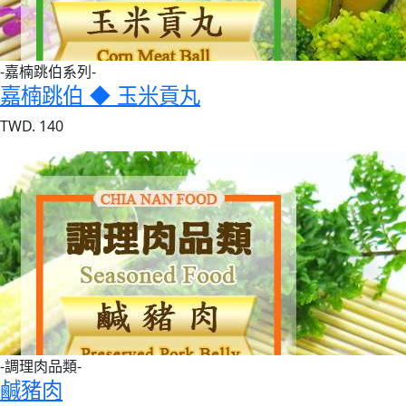
-嘉楠跳伯系列-
嘉楠跳伯 ◆ 玉米貢丸
TWD. 140
-調理肉品類-
鹹豬肉