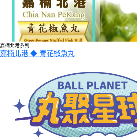
嘉楠北港系列
嘉楠北港 ◆ 青花椒魚丸