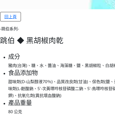
回上頁
-跳伯系列-
跳伯 ◆ 黑胡椒肉乾
成分
豬肉(台灣)、糖、水、醬油、海藻糖、鹽、黑胡椒粒、白胡
食品添加物
甜味劑(D-山梨醇液70％)、品質改良劑(甘油)、保色劑(
味劑(L-麩酸鈉、5'-次黃嘌呤核苷磷酸二鈉、5'-鳥嘌呤核
鉀)、抗氧化劑(異抗壞血酸鈉)
產品重量
80 公克