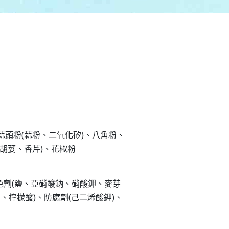
蒜頭粉(蒜粉、二氧化矽)、八角粉、
胡荽、香芹)、花椒粉
保色劑(鹽、亞硝酸鈉、硝酸鉀、麥芽
鈉、檸檬酸)、防腐劑(己二烯酸鉀)、