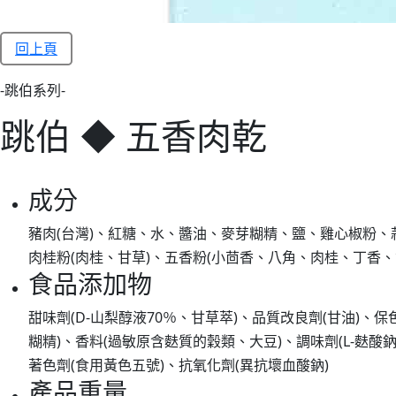
回上頁
-跳伯系列-
跳伯 ◆ 五香肉乾
成分
豬肉(台灣)、紅糖、水、醬油、麥芽糊精、鹽、雞心椒粉、
肉桂粉(肉桂、甘草)、五香粉(小茴香、八角、肉桂、丁香、
食品添加物
甜味劑(D-山梨醇液70％、甘草萃)、品質改良劑(甘油)、
糊精)、香料(過敏原含麩質的穀類、大豆)、調味劑(L-麩酸
著色劑(食用黃色五號)、抗氧化劑(異抗壞血酸鈉)
產品重量