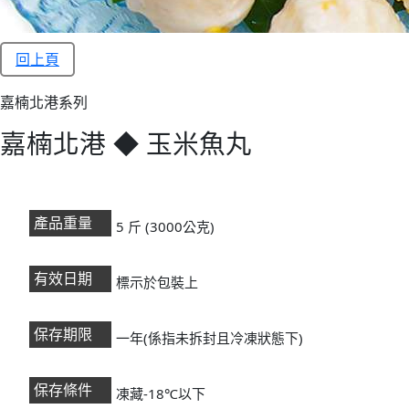
回上頁
嘉楠北港系列
嘉楠北港 ◆ 玉米魚丸
產品重量
5 斤 (3000公克)
有效日期
標示於包裝上
保存期限
一年(係指未拆封且冷凍狀態下)
保存條件
凍藏-18℃以下