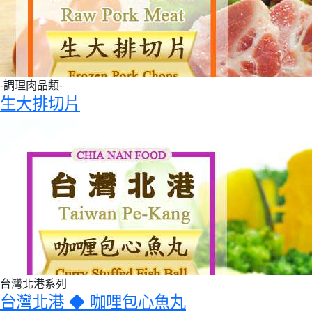
-調理肉品類-
生大排切片
台灣北港系列
台灣北港 ◆ 咖哩包心魚丸