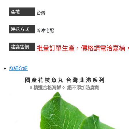
產地
台灣
運送方式
冷凍宅配
建議售價
批量訂單生產，
價格請電洽嘉楠
詳細介紹
國 產 花 枝 魚 丸 台 灣 北 港 系 列
◊ 精選合格海鮮
◊ 絕不添加防腐劑