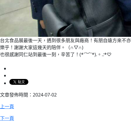
台北食品展最後一天，遇到很多朋友與廠商！有朋自遠方來不亦
樂乎！謝謝大家這幾天的陪伴。（∩▽∩)
也很感謝同仁站到最後一刻，辛苦了！(*˘︶˘*).。.:*♡
文章發佈時間：2024-07-02
上一頁
下一頁